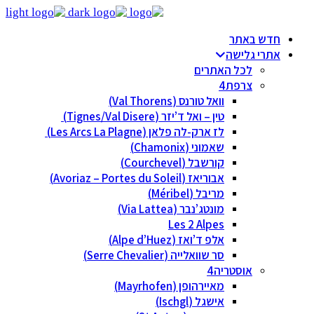
חדש באתר
אתרי גלישה
לכל האתרים
צרפת
וואל טורנס (Val Thorens)
טין – ואל ד’יזר (Tignes/Val Disere)
לז ארק-לה פלאן (Les Arcs La Plagne)
שאמוני (Chamonix)
קורשבל (Courchevel)
אבוריאז (Avoriaz – Portes du Soleil)
מריבל (Méribel)
מונטג’נבר (Via Lattea)
Les 2 Alpes
אלפ ד’ואז (Alpe d’Huez)
סר שוואלייה (Serre Chevalier)
אוסטריה
מאיירהופן (Mayrhofen)
אישגל (Ischgl)