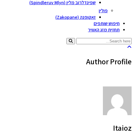
שפינדלרוב מלין (Spindleruv Mlyn)
פולין
זאקופנה (Zakopane)
חיפוש שותפים
תחזית מזג האוויר
Author Profile
Itaioz