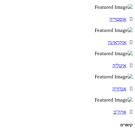
אוסטריה
אוקראינה
איטליה
אנדורה
ארה''ב
קישורים