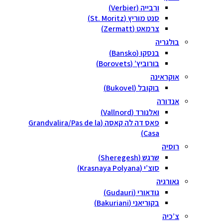
ורבייה (Verbier)
סנט מוריץ (St. Moritz)
צרמאט (Zermatt)
בולגריה
בנסקו (Bansko)
בורוביץ’ (Borovets)
אוקראינה
בוקובל (Bukovel)
אנדורה
ואלנורד (Vallnord)
פאס דה לה קאסה (Grandvalira/Pas de la
Casa)
רוסיה
שרגש (Sheregesh)
סוצ’י (Krasnaya Polyana)
גאורגיה
גודאורי (Gudauri)
בקוריאני (Bakuriani)
צ’כיה