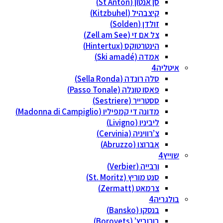
סן אנטון (St Anton)
קיצבהיל (Kitzbuhel)
זולדן (Solden)
צל אם זי (Zell am See)
הינטרטוקס (Hintertux)
אמדה (Ski amadé)
איטליה
סלה רונדה (Sella Ronda)
פאסו טונלה (Passo Tonale)
ססטרייר (Sestriere)
מדונה די קמפיליו (Madonna di Campiglio)
ליביניו (Livigno)
צ’רוויניה (Cervinia)
אברוצו (Abruzzo)
שוייץ
ורבייה (Verbier)
סנט מוריץ (St. Moritz)
צרמאט (Zermatt)
בולגריה
בנסקו (Bansko)
בורוביץ’ (Borovets)