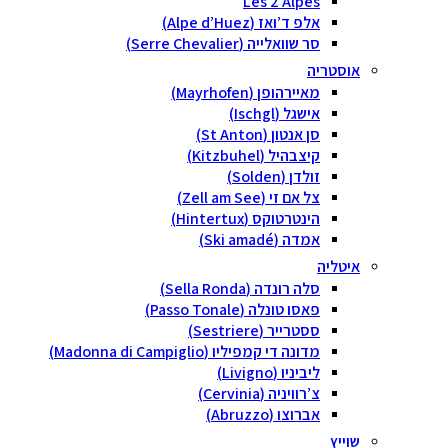
Les 2 Alpes
אלפ ד’ואז (Alpe d’Huez)
סר שוואלייה (Serre Chevalier)
אוסטריה
מאיירהופן (Mayrhofen)
אישגל (Ischgl)
סן אנטון (St Anton)
קיצבהיל (Kitzbuhel)
זולדן (Solden)
צל אם זי (Zell am See)
הינטרטוקס (Hintertux)
אמדה (Ski amadé)
איטליה
סלה רונדה (Sella Ronda)
פאסו טונלה (Passo Tonale)
ססטרייר (Sestriere)
מדונה די קמפיליו (Madonna di Campiglio)
ליביניו (Livigno)
צ’רוויניה (Cervinia)
אברוצו (Abruzzo)
שוייץ