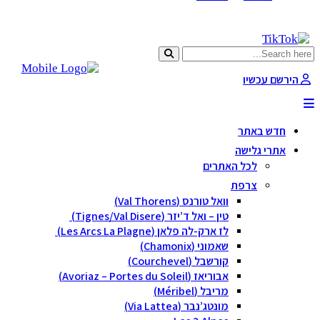
הירשם עכשיו
חדש באתר
אתרי גלישה
לכל האתרים
צרפת
וואל טורנס (Val Thorens)
טין – ואל ד’יזר (Tignes/Val Disere)
לז ארק-לה פלאן (Les Arcs La Plagne)
שאמוני (Chamonix)
קורשבל (Courchevel)
אבוריאז (Avoriaz – Portes du Soleil)
מריבל (Méribel)
מונטג’נבר (Via Lattea)