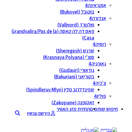
אוקראינה
בוקובל (Bukovel)
אנדורה
ואלנורד (Vallnord)
פאס דה לה קאסה (Grandvalira/Pas de la
Casa)
רוסיה
שרגש (Sheregesh)
סוצ’י (Krasnaya Polyana)
גאורגיה
גודאורי (Gudauri)
בקוריאני (Bakuriani)
צ’כיה
שפינדלרוב מלין (Spindleruv Mlyn)
פולין
זאקופנה (Zakopane)
חיפוש שותפים
תחזית מזג האוויר
הירשם עכשיו