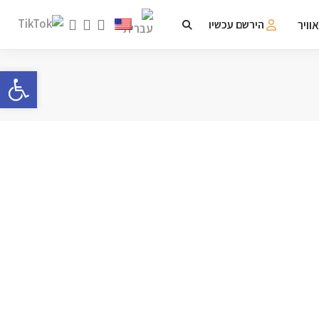
וויר
הירשם עכשיו
פתח 