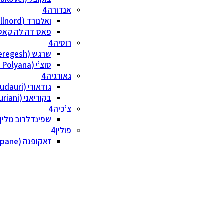
אנדורה
ואלנורד (Vallnord)
פאס דה לה קאסה (lira/Pas de la Casa
רוסיה
שרגש (Sheregesh)
סוצ’י (Krasnaya Polyana)
גאורגיה
גודאורי (Gudauri)
בקוריאני (Bakuriani)
צ’כיה
שפינדלרוב מלין (pindleruv Mlyn
פולין
זאקופנה (Zakopane)