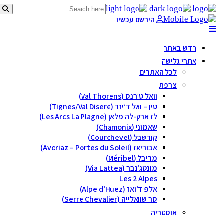
הירשם עכשיו
חדש באתר
אתרי גלישה
לכל האתרים
צרפת
וואל טורנס (Val Thorens)
טין – ואל ד’יזר (Tignes/Val Disere)
לז ארק-לה פלאן (Les Arcs La Plagne)
שאמוני (Chamonix)
קורשבל (Courchevel)
אבוריאז (Avoriaz – Portes du Soleil)
מריבל (Méribel)
מונטג’נבר (Via Lattea)
Les 2 Alpes
אלפ ד’ואז (Alpe d’Huez)
סר שוואלייה (Serre Chevalier)
אוסטריה