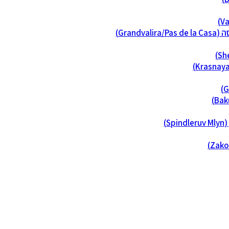
Grandva)
S)