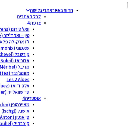
חדש באתר
אתרי גלישה
לכל האתרים
צרפת
וואל טורנס (Val Thorens)
טין – ואל ד’יזר (Tignes/Val Disere)
לז ארק-לה פלאן ( Arcs La Plagne
שאמוני (Chamonix)
קורשבל (Courchevel)
אבוריאז (Avoriaz – Portes du Soleil)
מריבל (Méribel)
מונטג’נבר (Via Lattea)
Les 2 Alpes
אלפ ד’ואז (Alpe d’Huez)
סר שוואלייה (Serre Chevalier)
אוסטריה
מאיירהופן (Mayrhofen)
אישגל (Ischgl)
סן אנטון (St Anton)
קיצבהיל (Kitzbuhel)