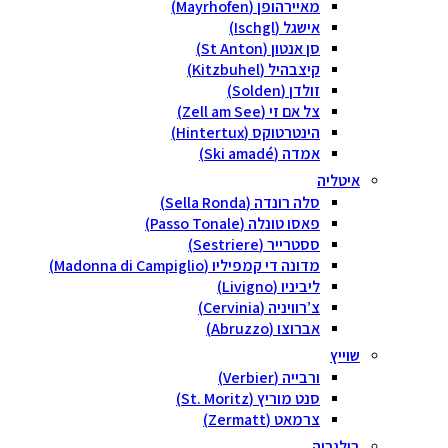
מאיירהופן (Mayrhofen)
אישגל (Ischgl)
סן אנטון (St Anton)
קיצבהיל (Kitzbuhel)
זולדן (Solden)
צל אם זי (Zell am See)
הינטרטוקס (Hintertux)
אמדה (Ski amadé)
איטליה
סלה רונדה (Sella Ronda)
פאסו טונלה (Passo Tonale)
ססטרייר (Sestriere)
מדונה די קמפיליו (Madonna di Campiglio)
ליביניו (Livigno)
צ’רוויניה (Cervinia)
אברוצו (Abruzzo)
שוייץ
ורבייה (Verbier)
סנט מוריץ (St. Moritz)
צרמאט (Zermatt)
בולגריה