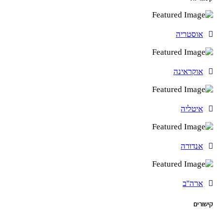
אוסטריה
אוקראינה
איטליה
אנדורה
ארה''ב
קישורים