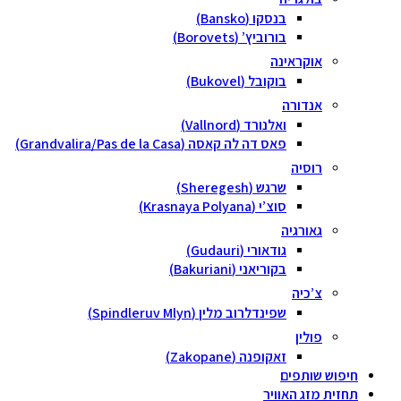
בנסקו (Bansko)
בורוביץ’ (Borovets)
אוקראינה
בוקובל (Bukovel)
אנדורה
ואלנורד (Vallnord)
פאס דה לה קאסה (Grandvalira/Pas de la Casa)
רוסיה
שרגש (Sheregesh)
סוצ’י (Krasnaya Polyana)
גאורגיה
גודאורי (Gudauri)
בקוריאני (Bakuriani)
צ’כיה
שפינדלרוב מלין (Spindleruv Mlyn)
פולין
זאקופנה (Zakopane)
חיפוש שותפים
תחזית מזג האוויר