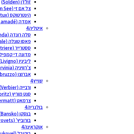
זולדן (Solden)
צל אם זי (Zell am See)
הינטרטוקס (Hintertux)
אמדה (Ski amadé)
איטליה
סלה רונדה (Sella Ronda)
פאסו טונלה (Passo Tonale)
ססטרייר (Sestriere)
מדונה די קמפיליו (na di Campiglio
ליביניו (Livigno)
צ’רוויניה (Cervinia)
אברוצו (Abruzzo)
שוייץ
ורבייה (Verbier)
סנט מוריץ (St. Moritz)
צרמאט (Zermatt)
בולגריה
בנסקו (Bansko)
בורוביץ’ (Borovets)
אוקראינה
בוקובל (Bukovel)