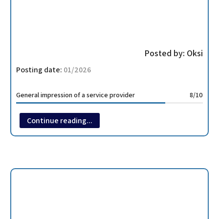
בסנים הראשי שלהם שנמצא ליד הגונדולה השנייה – Gaislachkogl
hotel/apartment
Last visit date:
06/2026
Instructor/Place name:
Regina Alp Delux
Posted by:
Oksi
Posting date:
01/2026
General impression of a service provider
8/10
Continue reading...
הלכנו על ארוחת טעימות שדורשת הזמנה מראש באתר.
האוכל ללא ספק טעים ומיוחד. אבל… המחיר כמובן לא שווה את זה.
אם מחפשים ארוחה במסעדת שף במקום מיוחד – כן אפשרי בתור
חוויה.
מוזמנים להתרשם מהתמונות
restaurant/pub
Last visit date:
01/2026
Instructor/Place name:
ICE Q