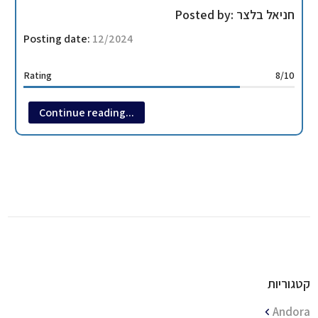
Posted by:
חניאל בלצר
Posting date:
12/2024
Rating
8/10
Options for OFF PISTE on the sky resort
8/10
Continue reading...
The level of suitability of the site for beginners
10/10
אתר זולדן מחובר מ 3 פסגות סמוכות שמחוברות במסלולים אחת
לשניה , אל האתר ניתן לעלות ב 2 רכבלים ראשיים מהירים , האתר
מכיל מסלולים רבים לכל הרמות כאשר חלק מהמסלולים האדומים
אף מתאימים גם למתחילים בשל רוחב גדול של המדרונות , האתר
מתוחזק בקפדנות עם שלל מסעדות וברים פזורים באתר , מוזיאון
גימס בונד ממוקם בגובהה 3040 מטר שם ניתן להכנס ללא תשלום
עם סקיפס בתוקף מעל 3 ימים , באתר מסלול סלאלום מהנה שאף
קטגוריות
מצלם בוידאו שניתן להוריד בחינם , מסלול funrun מהנה עם
אלמנטים משעשעים ומסלול תחרות חובבני שניתן להתחרות זה בזה
Andora