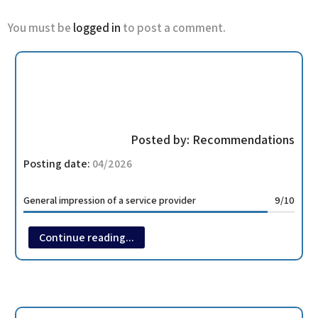
You must be
logged in
to post a comment.
Posted by:
Recommendations
Posting date:
04/2026
General impression of a service provider
9/10
Continue reading...
מלון דירות עם אפשרות לארוחת בוקר עם חנות השכרת ציוד.
מיקום טוב , ממש מעבר לכביש הראשי. משם או ברגל 7 דקות
לגונדולה הראשית, או תחנה או שתיים בסקיבס.
חדרים ממש גדולים.
לא תמיד יש מישהו בקבלה, ובמקרים כאלה צריך לאשות צ׳ק אין