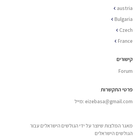
כמובן ללא תשלום , יש מסלול מזחלות באורך 7 ק”מ שמתאים לכולם
austria
, העיירה בנוייה לאורך הכביש הראשי עם המון ברים וסצינת לילה
סוערת .
Bulgaria
בתי מלון ודירות מגוונים .
Czech
מומלץ בחום
France
ski resort
Last visit date:
01/2024
קישורים
Forum
פרטי התקשרות
מייל:
eizebasa@gmail.com
מאגר המלצות שיוצר על ידי הגולשים הישראלים עבור
הגולשים הישראלים