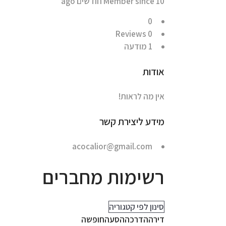
Member since 10 חודשים ago
0
Reviews
0
1
מודעה
אודות
אין מה לראות!
מידע ליצירת קשר
acocalior@gmail.com
רשימות מחברים
סינון לפי קטגוריה
דירה
הדרכה
הסעה
חופשה