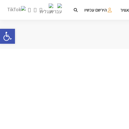
וויר
הירשם עכשיו
פתח 