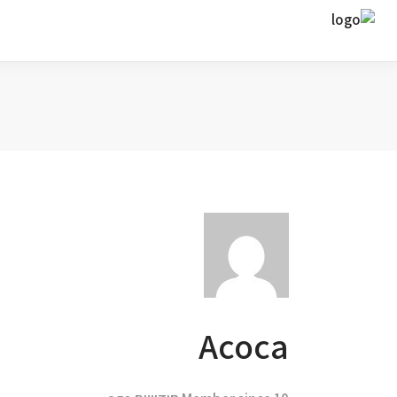
ח
Acoca