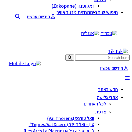
זאקופנה (Zakopane)
חיפוש שותפים
תחזית מזג האוויר
הירשם עכשיו
הירשם עכשיו
חדש באתר
אתרי גלישה
לכל האתרים
צרפת
וואל טורנס (Val Thorens)
טין – ואל ד’יזר (Tignes/Val Disere)
לז ארק-לה פלאן (Les Arcs La Plagne)