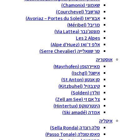
שאמוני (Chamonix)
קורשבל (Courchevel)
אבוריאז (Avoriaz – Portes du Soleil)
מריבל (Méribel)
מונטג’נבר (Via Lattea)
Les 2 Alpes
אלפ ד’ואז (Alpe d’Huez)
סר שוואלייה (Serre Chevalier)
אוסטריה
מאיירהופן (Mayrhofen)
אישגל (Ischgl)
סן אנטון (St Anton)
קיצבהיל (Kitzbuhel)
זולדן (Solden)
צל אם זי (Zell am See)
הינטרטוקס (Hintertux)
אמדה (Ski amadé)
איטליה
סלה רונדה (Sella Ronda)
פאסו טונלה (Passo Tonale)