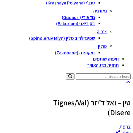
סוצ’י (Krasnaya Polyana)
גאורגיה
גודאורי (Gudauri)
בקוריאני (Bakuriani)
צ’כיה
שפינדלרוב מלין (Spindleruv Mlyn)
פולין
זאקופנה (Zakopane)
חיפוש שותפים
תחזית מזג האוויר
טין – ואל ד’יזר (Tignes/Val
Disere)
צרפת
שתף