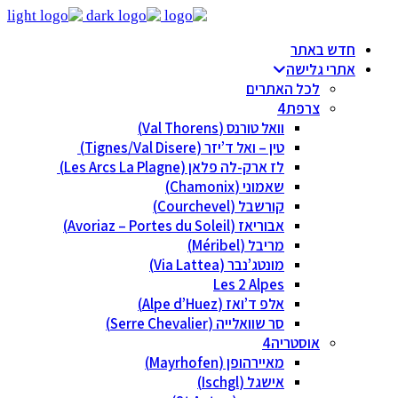
חדש באתר
אתרי גלישה
לכל האתרים
צרפת
וואל טורנס (Val Thorens)
טין – ואל ד’יזר (Tignes/Val Disere)
לז ארק-לה פלאן (Les Arcs La Plagne)
שאמוני (Chamonix)
קורשבל (Courchevel)
אבוריאז (Avoriaz – Portes du Soleil)
מריבל (Méribel)
מונטג’נבר (Via Lattea)
Les 2 Alpes
אלפ ד’ואז (Alpe d’Huez)
סר שוואלייה (Serre Chevalier)
אוסטריה
מאיירהופן (Mayrhofen)
אישגל (Ischgl)