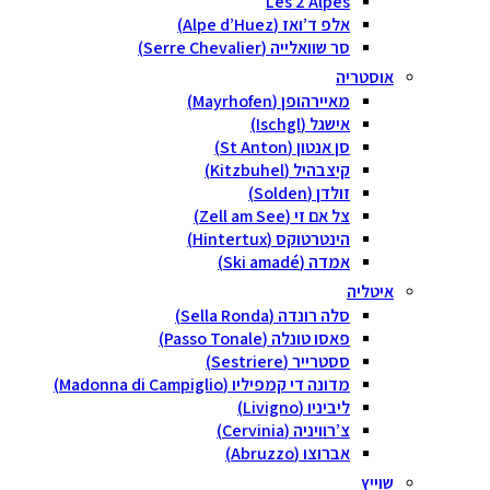
Les 2 Alpes
אלפ ד’ואז (Alpe d’Huez)
סר שוואלייה (Serre Chevalier)
אוסטריה
מאיירהופן (Mayrhofen)
אישגל (Ischgl)
סן אנטון (St Anton)
קיצבהיל (Kitzbuhel)
זולדן (Solden)
צל אם זי (Zell am See)
הינטרטוקס (Hintertux)
אמדה (Ski amadé)
איטליה
סלה רונדה (Sella Ronda)
פאסו טונלה (Passo Tonale)
ססטרייר (Sestriere)
מדונה די קמפיליו (Madonna di Campiglio)
ליביניו (Livigno)
צ’רוויניה (Cervinia)
אברוצו (Abruzzo)
שוייץ