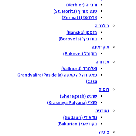
ורבייה (Verbier)
סנט מוריץ (St. Moritz)
צרמאט (Zermatt)
בולגריה
בנסקו (Bansko)
בורוביץ’ (Borovets)
אוקראינה
בוקובל (Bukovel)
אנדורה
ואלנורד (Vallnord)
פאס דה לה קאסה (Grandvalira/Pas de la
Casa)
רוסיה
שרגש (Sheregesh)
סוצ’י (Krasnaya Polyana)
גאורגיה
גודאורי (Gudauri)
בקוריאני (Bakuriani)
צ’כיה