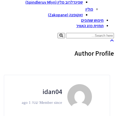
שפינדלרוב מלין (Spindleruv Mlyn)
פולין
זאקופנה (Zakopane)
חיפוש שותפים
תחזית מזג האוויר
Author Profile
idan04
Member since שנה 1 ago