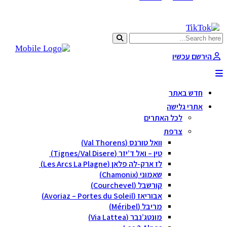
הירשם עכשיו
חדש באתר
אתרי גלישה
לכל האתרים
צרפת
וואל טורנס (Val Thorens)
טין – ואל ד’יזר (Tignes/Val Disere)
לז ארק-לה פלאן (Les Arcs La Plagne)
שאמוני (Chamonix)
קורשבל (Courchevel)
אבוריאז (Avoriaz – Portes du Soleil)
מריבל (Méribel)
מונטג’נבר (Via Lattea)