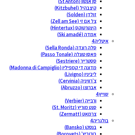
סן אנטון (St Anton)
קיצבהיל (Kitzbuhel)
זולדן (Solden)
צל אם זי (Zell am See)
הינטרטוקס (Hintertux)
אמדה (Ski amadé)
איטליה
סלה רונדה (Sella Ronda)
פאסו טונלה (Passo Tonale)
ססטרייר (Sestriere)
מדונה די קמפיליו (Madonna di Campiglio)
ליביניו (Livigno)
צ’רוויניה (Cervinia)
אברוצו (Abruzzo)
שוייץ
ורבייה (Verbier)
סנט מוריץ (St. Moritz)
צרמאט (Zermatt)
בולגריה
בנסקו (Bansko)
בורוביץ’ (Borovets)