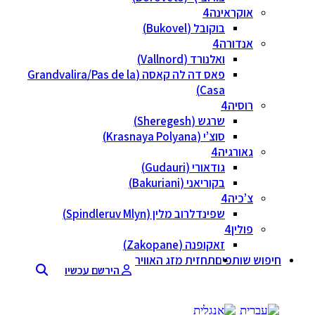
אוקראינה
בוקובל (Bukovel)
אנדורה
ואלנורד (Vallnord)
פאס דה לה קאסה (Grandvalira/Pas de la
Casa)
רוסיה
שרגש (Sheregesh)
סוצ’י (Krasnaya Polyana)
גאורגיה
גודאורי (Gudauri)
בקוריאני (Bakuriani)
צ’כיה
שפינדלרוב מלין (Spindleruv Mlyn)
פולין
זאקופנה (Zakopane)
חיפוש שותפים
תחזית מזג האוויר
הירשם עכשיו