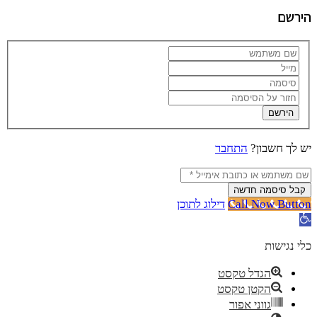
הירשם
הירשם
יש לך חשבון?
התחבר
קבל סיסמה חדשה
Call Now Button
דילוג לתוכן
פתח סרגל נגישות
כלי נגישות
הגדל טקסט
הקטן טקסט
גווני אפור