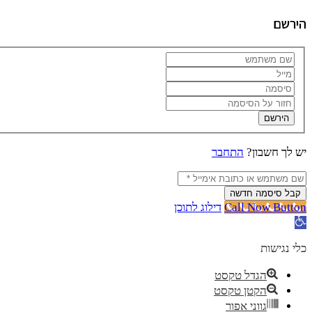
הירשם
הירשם
יש לך חשבון?
התחבר
קבל סיסמה חדשה
Call Now Button
דילוג לתוכן
פתח סרגל נגישות
כלי נגישות
הגדל טקסט
הקטן טקסט
גווני אפור