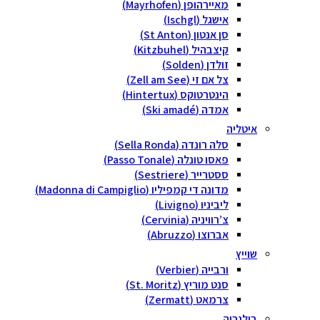
מאיירהופן (Mayrhofen)
אישגל (Ischgl)
סן אנטון (St Anton)
קיצבהיל (Kitzbuhel)
זולדן (Solden)
צל אם זי (Zell am See)
הינטרטוקס (Hintertux)
אמדה (Ski amadé)
איטליה
סלה רונדה (Sella Ronda)
פאסו טונלה (Passo Tonale)
ססטרייר (Sestriere)
מדונה די קמפיליו (Madonna di Campiglio)
ליביניו (Livigno)
צ’רוויניה (Cervinia)
אברוצו (Abruzzo)
שוייץ
ורבייה (Verbier)
סנט מוריץ (St. Moritz)
צרמאט (Zermatt)
בולגריה