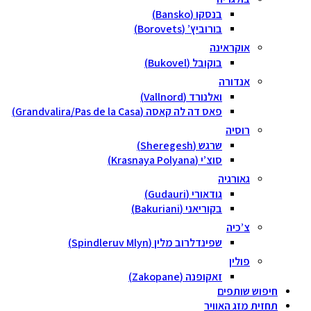
בנסקו (Bansko)
בורוביץ’ (Borovets)
אוקראינה
בוקובל (Bukovel)
אנדורה
ואלנורד (Vallnord)
פאס דה לה קאסה (Grandvalira/Pas de la Casa)
רוסיה
שרגש (Sheregesh)
סוצ’י (Krasnaya Polyana)
גאורגיה
גודאורי (Gudauri)
בקוריאני (Bakuriani)
צ’כיה
שפינדלרוב מלין (Spindleruv Mlyn)
פולין
זאקופנה (Zakopane)
חיפוש שותפים
תחזית מזג האוויר