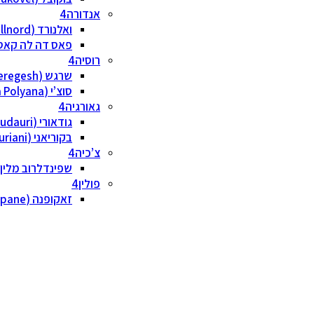
אנדורה
ואלנורד (Vallnord)
פאס דה לה קאסה (lira/Pas de la Casa
רוסיה
שרגש (Sheregesh)
סוצ’י (Krasnaya Polyana)
גאורגיה
גודאורי (Gudauri)
בקוריאני (Bakuriani)
צ’כיה
שפינדלרוב מלין (pindleruv Mlyn
פולין
זאקופנה (Zakopane)