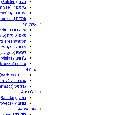
זולדן (Solden)
צל אם זי (Zell am See)
הינטרטוקס (Hintertux)
אמדה (Ski amadé)
איטליה
סלה רונדה (Sella Ronda)
פאסו טונלה (Passo Tonale)
ססטרייר (Sestriere)
מדונה די קמפיליו (na di Campiglio
ליביניו (Livigno)
צ’רוויניה (Cervinia)
אברוצו (Abruzzo)
שוייץ
ורבייה (Verbier)
סנט מוריץ (St. Moritz)
צרמאט (Zermatt)
בולגריה
בנסקו (Bansko)
בורוביץ’ (Borovets)
אוקראינה
בוקובל (Bukovel)