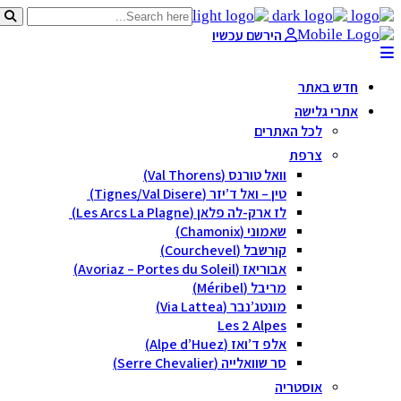
הירשם עכשיו
חדש באתר
אתרי גלישה
לכל האתרים
צרפת
וואל טורנס (Val Thorens)
טין – ואל ד’יזר (Tignes/Val Disere)
לז ארק-לה פלאן (Les Arcs La Plagne)
שאמוני (Chamonix)
קורשבל (Courchevel)
אבוריאז (Avoriaz – Portes du Soleil)
מריבל (Méribel)
מונטג’נבר (Via Lattea)
Les 2 Alpes
אלפ ד’ואז (Alpe d’Huez)
סר שוואלייה (Serre Chevalier)
אוסטריה