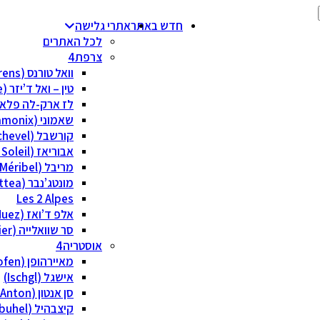
חדש באתר
אתרי גלישה
לכל האתרים
צרפת
וואל טורנס (Val Thorens)
טין – ואל ד’יזר (Tignes/Val Disere)
לז ארק-לה פלאן ( Arcs La Plagne
שאמוני (Chamonix)
קורשבל (Courchevel)
אבוריאז (Avoriaz – Portes du Soleil)
מריבל (Méribel)
מונטג’נבר (Via Lattea)
Les 2 Alpes
אלפ ד’ואז (Alpe d’Huez)
סר שוואלייה (Serre Chevalier)
אוסטריה
מאיירהופן (Mayrhofen)
אישגל (Ischgl)
סן אנטון (St Anton)
קיצבהיל (Kitzbuhel)