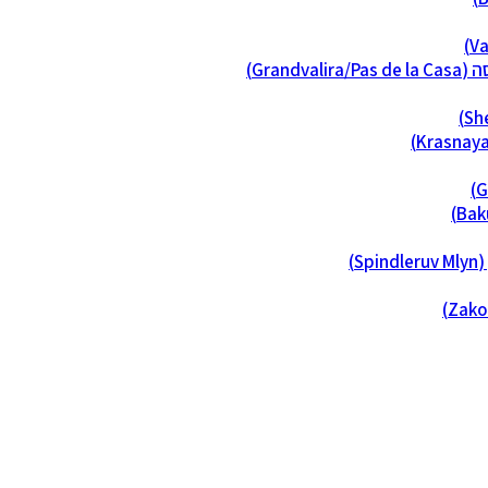
Grandva)
S)