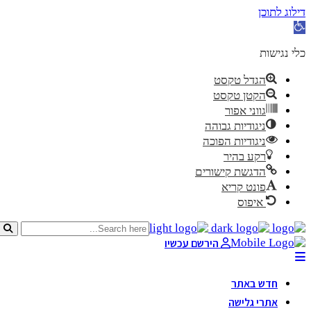
דילוג לתוכן
פתח סרגל נגישות
כלי נגישות
הגדל טקסט
הקטן טקסט
גווני אפור
ניגודיות גבוהה
ניגודיות הפוכה
רקע בהיר
הדגשת קישורים
פונט קריא
איפוס
הירשם עכשיו
חדש באתר
אתרי גלישה