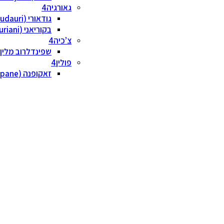
גאורגיה
גודאורי (Gudauri)
בקוריאני (Bakuriani)
צ’כיה
שפינדלרוב מלין (pindleruv Mlyn
פולין
זאקופנה (Zakopane)