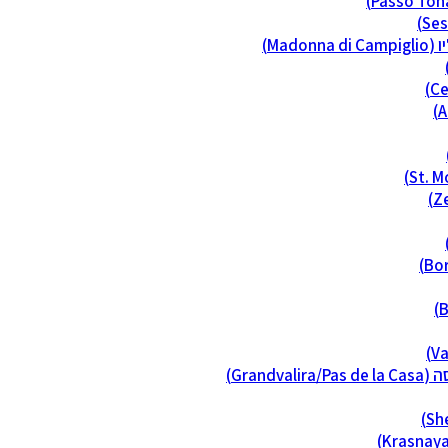
Madon)
Grandva)