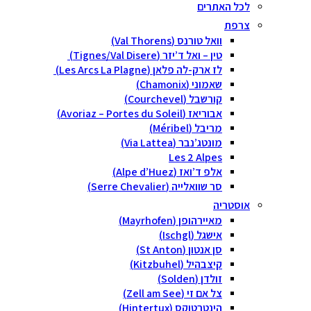
לכל האתרים
צרפת
וואל טורנס (Val Thorens)
טין – ואל ד’יזר (Tignes/Val Disere)
לז ארק-לה פלאן (Les Arcs La Plagne)
שאמוני (Chamonix)
קורשבל (Courchevel)
אבוריאז (Avoriaz – Portes du Soleil)
מריבל (Méribel)
מונטג’נבר (Via Lattea)
Les 2 Alpes
אלפ ד’ואז (Alpe d’Huez)
סר שוואלייה (Serre Chevalier)
אוסטריה
מאיירהופן (Mayrhofen)
אישגל (Ischgl)
סן אנטון (St Anton)
קיצבהיל (Kitzbuhel)
זולדן (Solden)
צל אם זי (Zell am See)
הינטרטוקס (Hintertux)