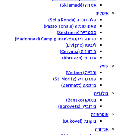
אמדה (Ski amadé)
איטליה
סלה רונדה (Sella Ronda)
פאסו טונלה (Passo Tonale)
ססטרייר (Sestriere)
מדונה די קמפיליו (Madonna di Campiglio)
ליביניו (Livigno)
צ’רוויניה (Cervinia)
אברוצו (Abruzzo)
שוייץ
ורבייה (Verbier)
סנט מוריץ (St. Moritz)
צרמאט (Zermatt)
בולגריה
בנסקו (Bansko)
בורוביץ’ (Borovets)
אוקראינה
בוקובל (Bukovel)
אנדורה