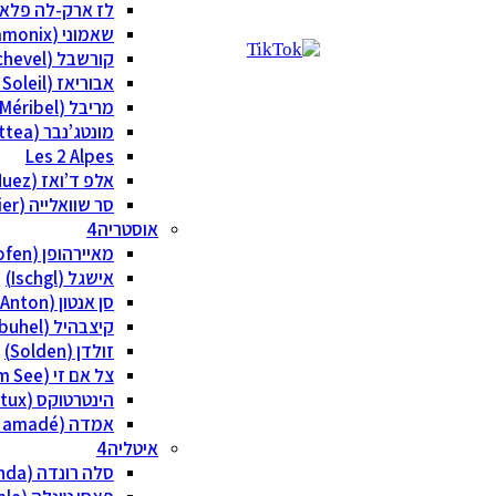
לז ארק-לה פלאן ( Arcs La Plagne
שאמוני (Chamonix)
קורשבל (Courchevel)
אבוריאז (Avoriaz – Portes du Soleil)
מריבל (Méribel)
מונטג’נבר (Via Lattea)
Les 2 Alpes
אלפ ד’ואז (Alpe d’Huez)
סר שוואלייה (Serre Chevalier)
אוסטריה
מאיירהופן (Mayrhofen)
אישגל (Ischgl)
סן אנטון (St Anton)
קיצבהיל (Kitzbuhel)
זולדן (Solden)
צל אם זי (Zell am See)
הינטרטוקס (Hintertux)
אמדה (Ski amadé)
איטליה
סלה רונדה (Sella Ronda)