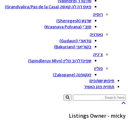
ואלנורד (Vallnord)
פאס דה לה קאסה (Grandvalira/Pas de la Casa)
רוסיה
שרגש (Sheregesh)
סוצ’י (Krasnaya Polyana)
גאורגיה
גודאורי (Gudauri)
בקוריאני (Bakuriani)
צ’כיה
שפינדלרוב מלין (Spindleruv Mlyn)
פולין
זאקופנה (Zakopane)
חיפוש שותפים
תחזית מזג האוויר
Listings Owner -
micky