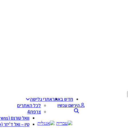
חדש באתר
אתרי גלישה
הירשם עכשיו
לכל האתרים
צרפת
וואל טורנס (Val Thorens)
טין – ואל ד’יזר (Tignes/Val Disere)