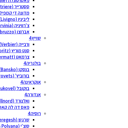
פאסו טונלה (Passo Tonale)
ססטרייר (Sestriere)
מדונה די קמפיליו (na di Campiglio
ליביניו (Livigno)
צ’רוויניה (Cervinia)
אברוצו (Abruzzo)
שוייץ
ורבייה (Verbier)
סנט מוריץ (St. Moritz)
צרמאט (Zermatt)
בולגריה
בנסקו (Bansko)
בורוביץ’ (Borovets)
אוקראינה
בוקובל (Bukovel)
אנדורה
ואלנורד (Vallnord)
פאס דה לה קאסה (lira/Pas de la Casa
רוסיה
שרגש (Sheregesh)
סוצ’י (Krasnaya Polyana)