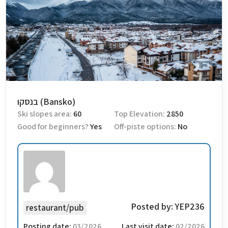
בנסקו (Bansko)
Ski slopes area:
60
Top Elevation:
2850
Good for beginners?
Yes
Off-piste options:
No
Posted by:
YEP236
restaurant/pub
Posting date:
03/2026
Last visit date:
02/2026