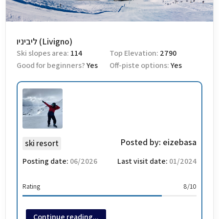
ליביניו (Livigno)
Ski slopes area:
114
Top Elevation:
2790
Good for beginners?
Yes
Off-piste options:
Yes
Posted by:
eizebasa
ski resort
Posting date:
06/2026
Last visit date:
01/2024
Rating
8/10
Options for OFF PISTE on the sky resort
8/10
Continue reading...