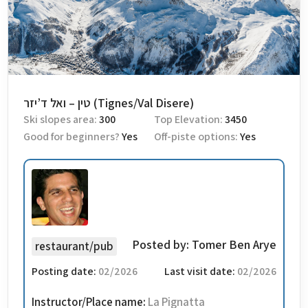
טין – ואל ד’יזר (Tignes/Val Disere)
Ski slopes area:
300
Top Elevation:
3450
Good for beginners?
Yes
Off-piste options:
Yes
Posted by:
Tomer Ben Arye
restaurant/pub
Posting date:
02/2026
Last visit date:
02/2026
Instructor/Place name:
La Pignatta