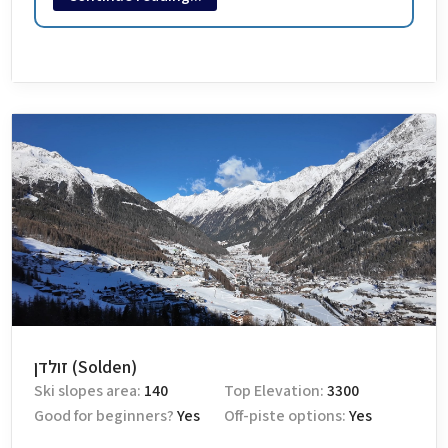
The level of suitability of the site for beginners
8/10
היינו שם לפני שנתיים, מקום חמוד מאוד. העיירה עצמה מעולה ויש
הרבה מה לעשות ממסעדות, ברים, קניות ואפילו הלכנו לטעימות
במחלבה. מתחם גלישה לא גדול, תוך יומיים שלושה עברנו על כל
המסלולים. כן חידשו שם הרבה ליפטים והכל היה מתוקתק ומתוחזק.
העיירה אכן ממוקמת גבוה וקר שם בטירוף
זולדן (Solden)
Ski slopes area:
140
Top Elevation:
3300
Good for beginners?
Yes
Off-piste options:
Yes