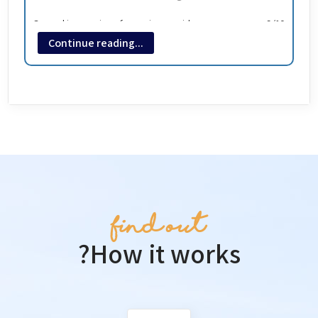
General impression of a service provider
9/10
Continue reading...
ואל קלארט. למעלה. להזמין מקום דרך גוגל. רצוי. פיצות מעולות.
בשר הצגה. המבורגר מעולה. הייתי נמנע מהסלט בית שלהם. לא
משהו... תמונות יש בשפע בגוגל.
find out
?How it works