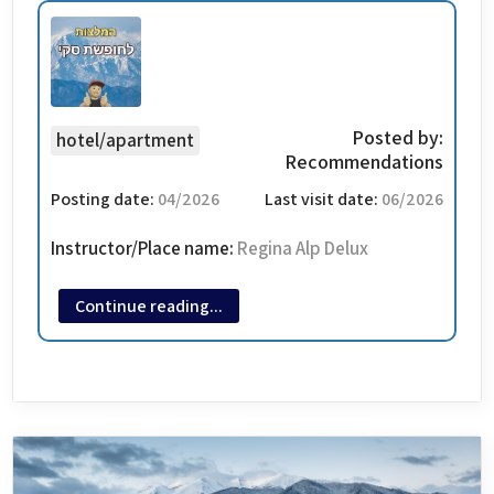
Posted by:
hotel/apartment
Recommendations
Posting date:
04/2026
Last visit date:
06/2026
Instructor/Place name:
Regina Alp Delux
General impression of a service provider
9/10
Continue reading...
מלון דירות עם אפשרות לארוחת בוקר עם חנות השכרת ציוד. מיקום
טוב , ממש מעבר לכביש הראשי. משם או ברגל 7 דקות לגונדולה
הראשית, או תחנה או שתיים בסקיבס. חדרים ממש גדולים. לא תמיד
יש מישהו בקבלה, ובמקרים כאלה צריך לאשות צ׳ק אין בסנים
הראשי שלהם שנמצא ליד הגונדולה השנייה - Gaislachkogl