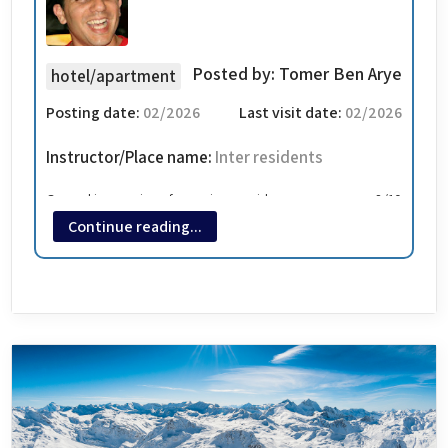
Posted by:
Tomer Ben Arye
hotel/apartment
Posting date:
02/2026
Last visit date:
02/2026
Instructor/Place name:
Inter residents
General impression of a service provider
8/10
Continue reading...
חדר קובייה קטנה תמיד תורידו ב 1 ל 2 אנשים ממה שרשום בדירה
בצרפת. יש סאונה טובה ובריכה של 27 מעלות( חמימה קרה) לא
מקבלים אפילו נייר טואלט אחד בהגעה.