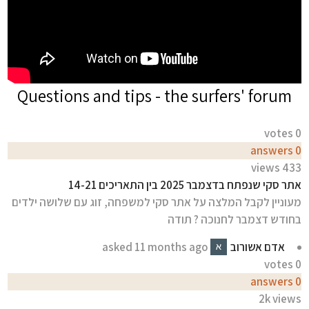
Questions and tips - the surfers' forum
votes
0
answers
0
views
433
אתר סקי שנפתח בדצמבר 2025 בין התאריכים 14-21
מעוניין לקבל המלצה על אתר סקי למשפחה, זוג עם שלושה ילדים
בחודש דצמבר לחנוכה ? תודה
11 months ago
asked
אדם אשורוב
votes
0
answers
0
2k
views