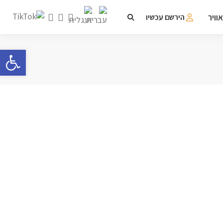
וויר
הירשם עכשיו
פתח 