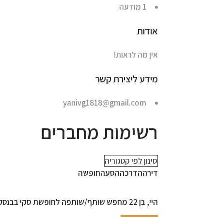
1
מודעה
אודות
אין מה לראות!
מידע ליצירת קשר
yanivg1818@gmail.com
רשימות מחברים
סינון לפי קטגוריה
דירה
הדרכה
הסעה
חופשה
היי, בן 22 מחפש שותף/שותפה לחופשת סקי בבנסקו של שבוע רמה בינונית בסקי/סנובורד אבל לומד מהר