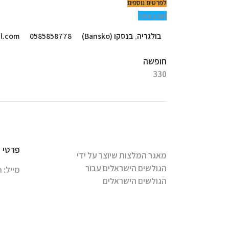
לפרטים נוספים
חם באתר
בולגריה
,
בנסקו (Bansko)
0585858778
l.com
חופשה
330
פרטי 
מאגר המלצות שיוצר על ידי
הגולשים הישראלים עבור
מייל:
m
הגולשים הישראלים