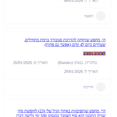
תאריך ל: 08/03/2026
הסעה
הי, מחפש שותף/ה להדרכת סנובורד ברמת מתחילים,
שעתיים ביום ל4 ימים (אפשר גם פחות)
לפרטים נוספים
תאריך מ: 26/01/2026
בולגריה
,
בנסקו (Bansko)
תאריך ל: 29/01/2026
הדרכה
היי, מחפש שותפים/ות באיזור הגיל שלי (23) לחופשת סקי
שנייה התכנון הוא סוף דצמבר בבנסקו ו5/6 ימי גלישה דברו