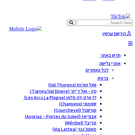
הירשם עכשיו
חדש באתר
אתרי גלישה
לכל האתרים
צרפת
וואל טורנס (Val Thorens)
טין – ואל ד’יזר (Tignes/Val Disere)
לז ארק-לה פלאן (Les Arcs La Plagne)
שאמוני (Chamonix)
קורשבל (Courchevel)
אבוריאז (Avoriaz – Portes du Soleil)
מריבל (Méribel)
מונטג’נבר (Via Lattea)