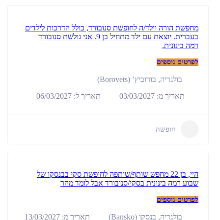
מחפשת הורה וילד/ה לחופשת סנובורד, כולל הדרכות לילדים
בעברית. יוצאת עם ילד מתחיל בן 9. אני גולשת סנובורד
רמה בינונית.
לפרטים נוספים
בולגריה
,
בורוביץ’ (Borovets)
תאריך מ: 03/03/2027
תאריך ל: 06/03/2027
חופשה
היי, בן 22 מחפש שותף/שותפה לחופשת סקי בבנסקו של
שבוע רמה בינונית בסקי/סנובורד אבל לומד מהר
לפרטים נוספים
תאריך מ: 13/03/2027
בולגריה
,
בנסקו (Bansko)