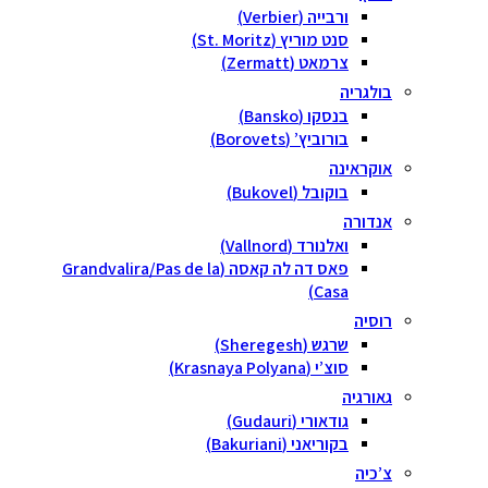
ורבייה (Verbier)
סנט מוריץ (St. Moritz)
צרמאט (Zermatt)
בולגריה
בנסקו (Bansko)
בורוביץ’ (Borovets)
אוקראינה
בוקובל (Bukovel)
אנדורה
ואלנורד (Vallnord)
פאס דה לה קאסה (Grandvalira/Pas de la
Casa)
רוסיה
שרגש (Sheregesh)
סוצ’י (Krasnaya Polyana)
גאורגיה
גודאורי (Gudauri)
בקוריאני (Bakuriani)
צ’כיה