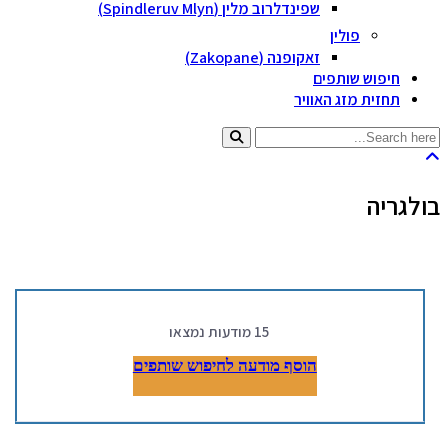
שפינדלרוב מלין (Spindleruv Mlyn)
פולין
זאקופנה (Zakopane)
חיפוש שותפים
תחזית מזג האוויר
בולגריה
15
מודעות נמצאו
הוסף מודעה לחיפוש שותפים