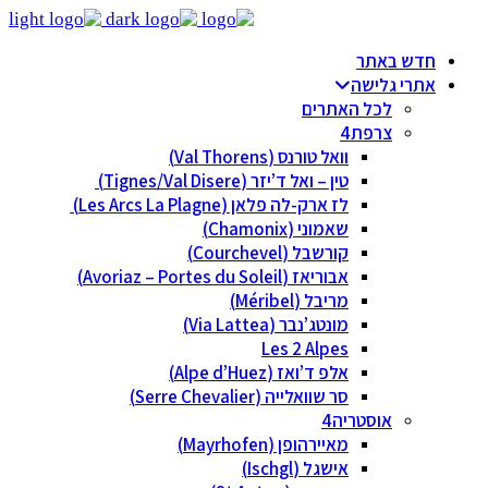
חדש באתר
אתרי גלישה
לכל האתרים
צרפת
וואל טורנס (Val Thorens)
טין – ואל ד’יזר (Tignes/Val Disere)
לז ארק-לה פלאן (Les Arcs La Plagne)
שאמוני (Chamonix)
קורשבל (Courchevel)
אבוריאז (Avoriaz – Portes du Soleil)
מריבל (Méribel)
מונטג’נבר (Via Lattea)
Les 2 Alpes
אלפ ד’ואז (Alpe d’Huez)
סר שוואלייה (Serre Chevalier)
אוסטריה
מאיירהופן (Mayrhofen)
אישגל (Ischgl)