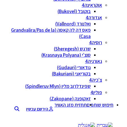
אוקראינה
בוקובל (Bukovel)
אנדורה
ואלנורד (Vallnord)
פאס דה לה קאסה (Grandvalira/Pas de la
Casa)
רוסיה
שרגש (Sheregesh)
סוצ’י (Krasnaya Polyana)
גאורגיה
גודאורי (Gudauri)
בקוריאני (Bakuriani)
צ’כיה
שפינדלרוב מלין (Spindleruv Mlyn)
פולין
זאקופנה (Zakopane)
חיפוש שותפים
תחזית מזג האוויר
הירשם עכשיו