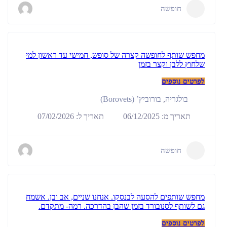
חופשה
מחפש שותף לחופשה קצרה של סופש, חמישי עד ראשון למי
שלחוץ ללבן וקצר בזמן
לפרטים נוספים
בולגריה
,
בורוביץ’ (Borovets)
תאריך מ: 06/12/2025
תאריך ל: 07/02/2026
חופשה
מחפש שותפים להסעה לבנסקו. אנחנו שניים, אב ובן. אשמח
גם לשותף לסנובורד בזמן שהבן בהדרכה. רמה- מתקדם.
לפרטים נוספים