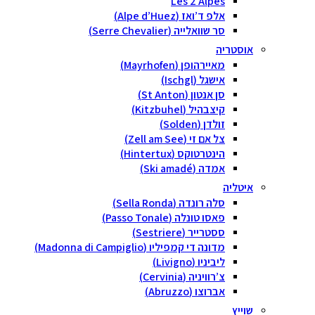
Les 2 Alpes
אלפ ד’ואז (Alpe d’Huez)
סר שוואלייה (Serre Chevalier)
אוסטריה
מאיירהופן (Mayrhofen)
אישגל (Ischgl)
סן אנטון (St Anton)
קיצבהיל (Kitzbuhel)
זולדן (Solden)
צל אם זי (Zell am See)
הינטרטוקס (Hintertux)
אמדה (Ski amadé)
איטליה
סלה רונדה (Sella Ronda)
פאסו טונלה (Passo Tonale)
ססטרייר (Sestriere)
מדונה די קמפיליו (Madonna di Campiglio)
ליביניו (Livigno)
צ’רוויניה (Cervinia)
אברוצו (Abruzzo)
שוייץ