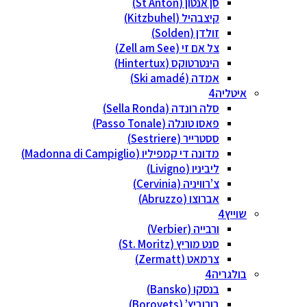
סן אנטון (St Anton)
קיצבהיל (Kitzbuhel)
זולדן (Solden)
צל אם זי (Zell am See)
הינטרטוקס (Hintertux)
אמדה (Ski amadé)
איטליה
סלה רונדה (Sella Ronda)
פאסו טונלה (Passo Tonale)
ססטרייר (Sestriere)
מדונה די קמפיליו (Madonna di Campiglio)
ליביניו (Livigno)
צ’רוויניה (Cervinia)
אברוצו (Abruzzo)
שוייץ
ורבייה (Verbier)
סנט מוריץ (St. Moritz)
צרמאט (Zermatt)
בולגריה
בנסקו (Bansko)
בורוביץ’ (Borovets)