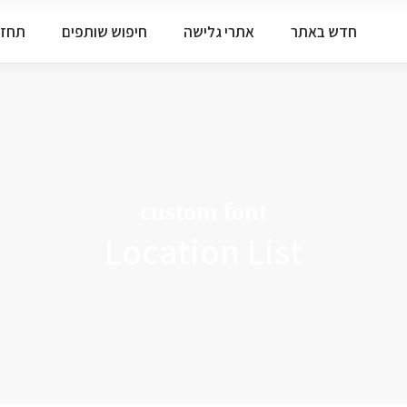
חדש באתר
אתרי גלישה
חיפוש שותפים
תחזי
custom font
Location List