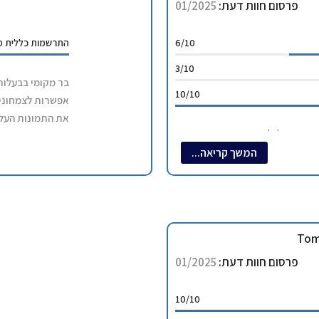
פרסום חוות דעת:
01/2025
ן!!
6/10
התרשמות כללית מנ
3/10
10/10
אפשרות לצמחוני 
את התמונות העלי
ם. אפשר לגלוש מהפסגה הכי גבוהה
אם באתם רק לקינ
שאנחנו אוהבים לחזור על אותם
המשך קריאה...
ביקור באתר:
025
לים שמתאימים לגולשים מתחילים.
שם המדריך/מסעד
שוריות לשם לא נגישה באמת.
נטג’נבר .
פרטי יצירת קשר (
אתר גלישה
 שם יש גונדולה שמעלה אותך למרחב
פרסום חוות דעת:
01/2025
10/10