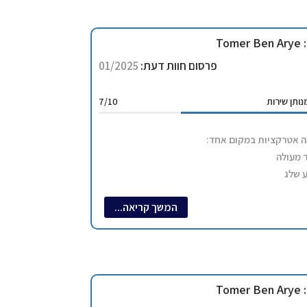
01/2
מלון / דירה
Tomer Ben Arye
ה/עסק:
MMV
פרסום חוות דעת:
01/2025
ותן שירות
7/10
מה אטרקציות במקום אחד:
ר מעולה
ע שלג
מדורה
המשך קריאה...
ה
טעים. להגיע ביום שמש
ל או באינסטה
01/2
אטרקציות
ה/עסק:
Cabane
Tomer Ben Arye