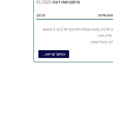
פרסום חוות דעת:
01/2025
ותן שירות
10/10
בר מקומי בבעלותו של גיז, מנות מעולות לשיתוף של 2 עד 3 אנשים.
וללא חזיר.
תי בגוגל מפות.
וח. תצטרכו להזמין יום מראש!
המשך קריאה...
01/2
מסעדה / פאב
ה/עסק:
Tour De France
במידה ורלוונטי):
+33 6 59 98 40 19