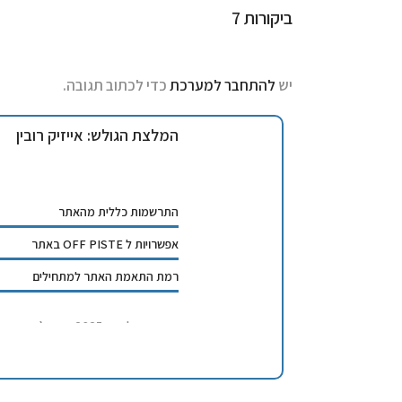
ביקורות
7
יש
להתחבר למערכת
כדי לכתוב תגובה.
המלצת הגולש:
אייזיק רובין
התרשמות כללית מהאתר
אפשרויות ל OFF PISTE באתר
רמת התאמת האתר למתחילים
סיכום טיול סקי 2025 מונטז’נבר צרפת:
אפתח בגילוי נאות לא סגרנו לבד את
snowriders
וכאן המקום להחמיא ולהודות לו על