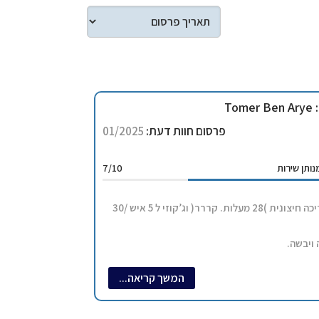
Tomer Ben Arye
פרסום חוות דעת:
01/2025
ותן שירות
7/10
מלון דירות עם בריכה חיצונית )28 מעלות. קררר( וג’קוזי ל 5 איש /30
 ויבשה.
 מאוד. תנור ומיקרו( ביחד)
המשך קריאה...
ריים חשמליים. סירים צנימר קומקום .
ות משלכם לבריכה
ואלט )מקבלים רק אחד(