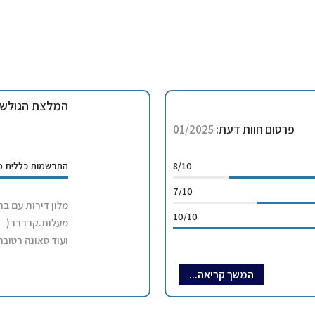
המלצת הגולש:
פרסום חוות דעת:
01/2025
8/10
התרשמות כללית מנ
7/10
10/10
מעלות.קרררר(
ועוד סאונה רטובה
סה”כ מלון מאובזר
המשך קריאה...
כלים. מחבטות. כי
 הדיל אלא דרך ידידיה מ-
מומלץ להביא מגב
להביא עוד נייר ט
 כמות הפעמים ששיגענו לו את השכל