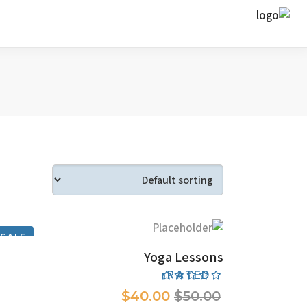
SALE
ADD TO CART
Yoga Lessons
Rated
4.00
$
40.00
$
50.00
out
of 5