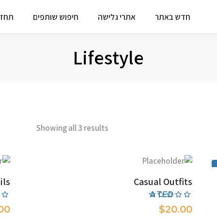
חדש באתר
אתרי גלישה
חיפוש שותפים
תחזי
Lifestyle
Showing all 3 results
ADD TO CART
ils
Casual Outfits
d
Rated
0
3.00
00
$
20.00
t
out
5
of 5