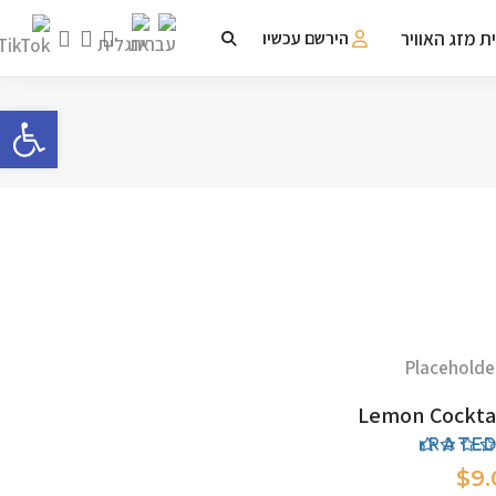
ת מזג האוויר
הירשם עכשיו
פתח 
ADD TO CART
Lemon Cockta
Rate
4.0
$
9.
ou
of 