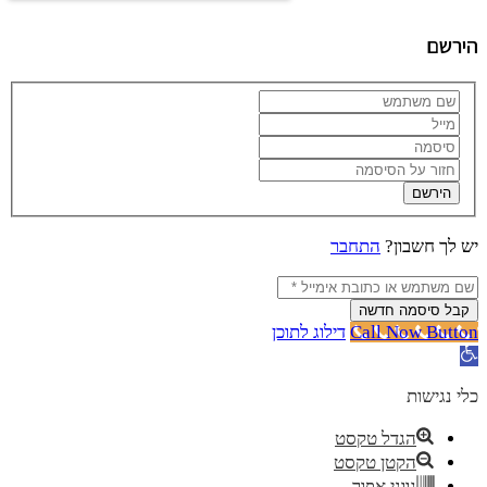
הירשם
הירשם
יש לך חשבון?
התחבר
קבל סיסמה חדשה
Call Now Button
דילוג לתוכן
פתח סרגל נגישות
כלי נגישות
הגדל טקסט
הקטן טקסט
גווני אפור