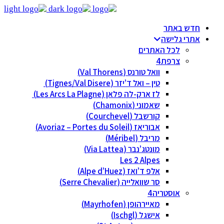
חדש באתר
אתרי גלישה
לכל האתרים
צרפת
וואל טורנס (Val Thorens)
טין – ואל ד’יזר (Tignes/Val Disere)
לז ארק-לה פלאן (Les Arcs La Plagne)
שאמוני (Chamonix)
קורשבל (Courchevel)
אבוריאז (Avoriaz – Portes du Soleil)
מריבל (Méribel)
מונטג’נבר (Via Lattea)
Les 2 Alpes
אלפ ד’ואז (Alpe d’Huez)
סר שוואלייה (Serre Chevalier)
אוסטריה
מאיירהופן (Mayrhofen)
אישגל (Ischgl)