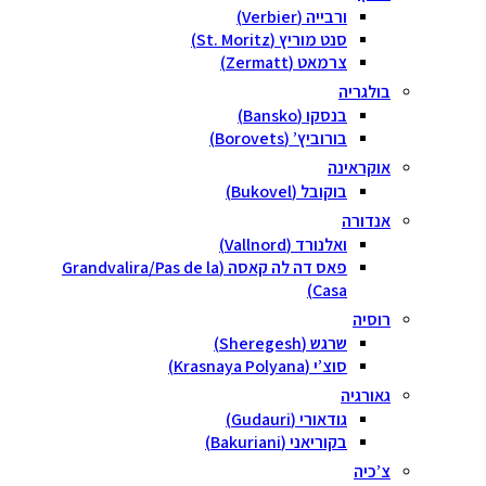
ורבייה (Verbier)
סנט מוריץ (St. Moritz)
צרמאט (Zermatt)
בולגריה
בנסקו (Bansko)
בורוביץ’ (Borovets)
אוקראינה
בוקובל (Bukovel)
אנדורה
ואלנורד (Vallnord)
פאס דה לה קאסה (Grandvalira/Pas de la
Casa)
רוסיה
שרגש (Sheregesh)
סוצ’י (Krasnaya Polyana)
גאורגיה
גודאורי (Gudauri)
בקוריאני (Bakuriani)
צ’כיה