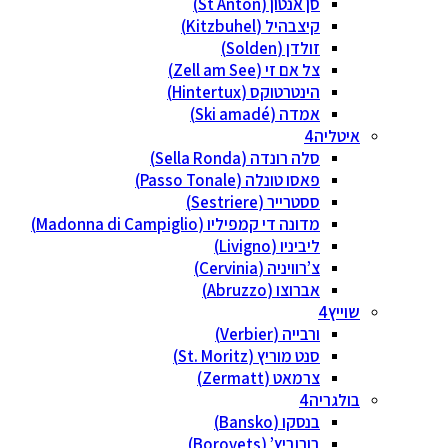
סן אנטון (St Anton)
קיצבהיל (Kitzbuhel)
זולדן (Solden)
צל אם זי (Zell am See)
הינטרטוקס (Hintertux)
אמדה (Ski amadé)
איטליה
סלה רונדה (Sella Ronda)
פאסו טונלה (Passo Tonale)
ססטרייר (Sestriere)
מדונה די קמפיליו (Madonna di Campiglio)
ליביניו (Livigno)
צ’רוויניה (Cervinia)
אברוצו (Abruzzo)
שוייץ
ורבייה (Verbier)
סנט מוריץ (St. Moritz)
צרמאט (Zermatt)
בולגריה
בנסקו (Bansko)
בורוביץ’ (Borovets)