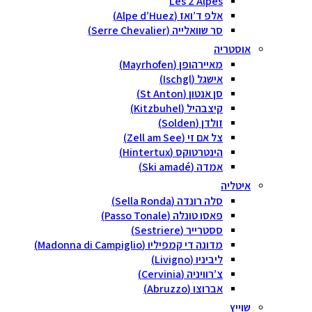
Les 2 Alpes
אלפ ד’ואז (Alpe d’Huez)
סר שוואלייה (Serre Chevalier)
אוסטריה
מאיירהופן (Mayrhofen)
אישגל (Ischgl)
סן אנטון (St Anton)
קיצבהיל (Kitzbuhel)
זולדן (Solden)
צל אם זי (Zell am See)
הינטרטוקס (Hintertux)
אמדה (Ski amadé)
איטליה
סלה רונדה (Sella Ronda)
פאסו טונלה (Passo Tonale)
ססטרייר (Sestriere)
מדונה די קמפיליו (Madonna di Campiglio)
ליביניו (Livigno)
צ’רוויניה (Cervinia)
אברוצו (Abruzzo)
שוייץ