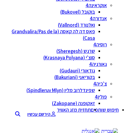
אוקראינה
בוקובל (Bukovel)
אנדורה
ואלנורד (Vallnord)
פאס דה לה קאסה (Grandvalira/Pas de la
Casa)
רוסיה
שרגש (Sheregesh)
סוצ’י (Krasnaya Polyana)
גאורגיה
גודאורי (Gudauri)
בקוריאני (Bakuriani)
צ’כיה
שפינדלרוב מלין (Spindleruv Mlyn)
פולין
זאקופנה (Zakopane)
חיפוש שותפים
תחזית מזג האוויר
הירשם עכשיו