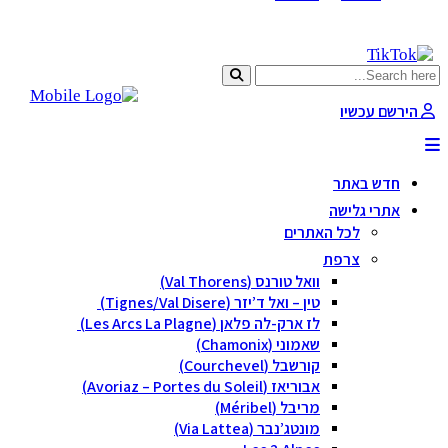
הירשם עכשיו
חדש באתר
אתרי גלישה
לכל האתרים
צרפת
וואל טורנס (Val Thorens)
טין – ואל ד’יזר (Tignes/Val Disere)
לז ארק-לה פלאן (Les Arcs La Plagne)
שאמוני (Chamonix)
קורשבל (Courchevel)
אבוריאז (Avoriaz – Portes du Soleil)
מריבל (Méribel)
מונטג’נבר (Via Lattea)