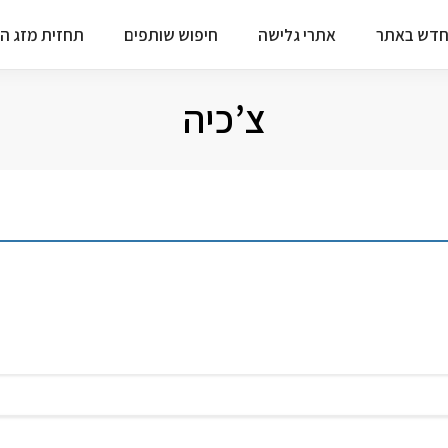
דש באתר
אתרי גלישה
חיפוש שותפים
תחזית מזג הא
צ’כיה