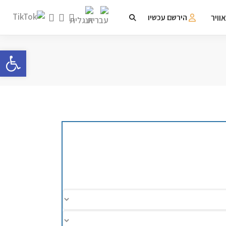
וויר
הירשם עכשיו
פתח 