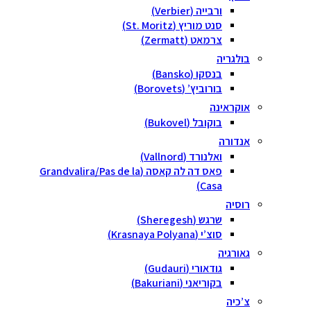
ורבייה (Verbier)
סנט מוריץ (St. Moritz)
צרמאט (Zermatt)
לגריה
בנסקו (Bansko)
בורוביץ’ (Borovets)
קראינה
בוקובל (Bukovel)
דורה
ואלנורד (Vallnord)
פאס דה לה קאסה (Grandvalira/Pas de la
Casa)
סיה
שרגש (Sheregesh)
סוצ’י (Krasnaya Polyana)
ורגיה
גודאורי (Gudauri)
בקוריאני (Bakuriani)
כיה