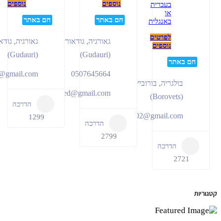
נוספים
נוספים
בעברית
או
חם באתר
חם באתר
באנגלית
לפרטים
גאורגיה
,
גודאורי
גאורגיה
,
גודאורי
נוספים
(Gudauri)
(Gudauri)
Tzahi.pinsker@gmail.com
0507645664
ריה
,
בורוביץ’
Khemed@gmail.com
הדרכה
Ms1702@gmail.
1299
הדרכה
2799
רכה