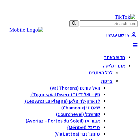
ו
ר
שה
ל האתרים
פת
וואל טורנס (Val Thorens)
טין – ואל ד’יזר (Tignes/Val Disere)
לז ארק-לה פלאן (Les Arcs La Plagne)
שאמוני (Chamonix)
קורשבל (Courchevel)
אבוריאז (Avoriaz – Portes du Soleil)
מריבל (Méribel)
מונטג’נבר (Via Lattea)