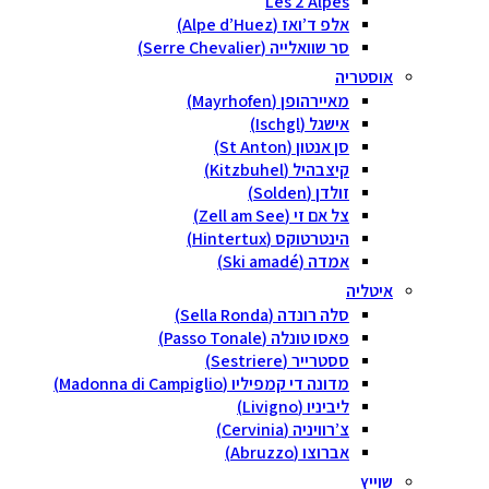
Les 2 Alpes
אלפ ד’ואז (Alpe d’Huez)
סר שוואלייה (Serre Chevalier)
סטריה
מאיירהופן (Mayrhofen)
אישגל (Ischgl)
סן אנטון (St Anton)
קיצבהיל (Kitzbuhel)
זולדן (Solden)
צל אם זי (Zell am See)
הינטרטוקס (Hintertux)
אמדה (Ski amadé)
טליה
סלה רונדה (Sella Ronda)
פאסו טונלה (Passo Tonale)
ססטרייר (Sestriere)
מדונה די קמפיליו (Madonna di Campiglio)
ליביניו (Livigno)
צ’רוויניה (Cervinia)
אברוצו (Abruzzo)
ייץ