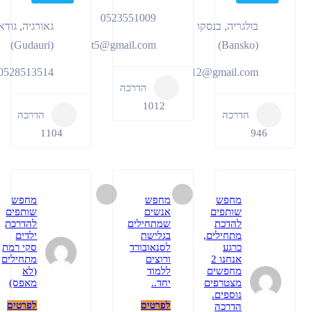
0523551009
ריה
,
בנסקו
גאורגיה
,
גודאורי
(Gudauri)
idtut5@gmail.com
0528513514
Naorspam012@gmail.
הדרכה
1012
רכה
הדרכה
1104
מחפש
מחפש
מחפש
שותפים
אנשים
שותפים
להדכת
שמתחילים
להדרכת
מתחילים,
בגלישת
ילדים
כרגע
לסנאובורד
סקי רמת
אנחנו 2
ורוצים
מתחילים
מחפשים
ללמוד
(לא
מצטרפים
יחד..
מאפס)
נוספים.
לפרטים
לפרטים
הדרכה