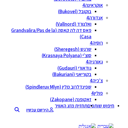
קראינה
בוקובל (Bukovel)
דורה
ואלנורד (Vallnord)
פאס דה לה קאסה (Grandvalira/Pas de la
Casa)
סיה
שרגש (Sheregesh)
סוצ’י (Krasnaya Polyana)
ורגיה
גודאורי (Gudauri)
בקוריאני (Bakuriani)
כיה
שפינדלרוב מלין (Spindleruv Mlyn)
לין
זאקופנה (Zakopane)
ותפים
תחזית מזג האוויר
הירשם עכשיו