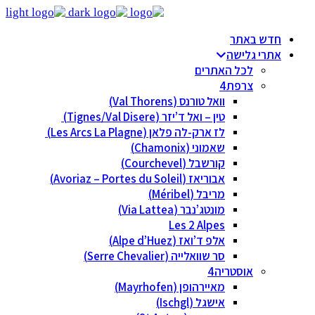
תר
ישה
ל האתרים
פת
וואל טורנס (Val Thorens)
טין – ואל ד’יזר (Tignes/Val Disere)
לז ארק-לה פלאן (Les Arcs La Plagne)
שאמוני (Chamonix)
קורשבל (Courchevel)
אבוריאז (Avoriaz – Portes du Soleil)
מריבל (Méribel)
מונטג’נבר (Via Lattea)
Les 2 Alpes
אלפ ד’ואז (Alpe d’Huez)
סר שוואלייה (Serre Chevalier)
סטריה
מאיירהופן (Mayrhofen)
אישגל (Ischgl)