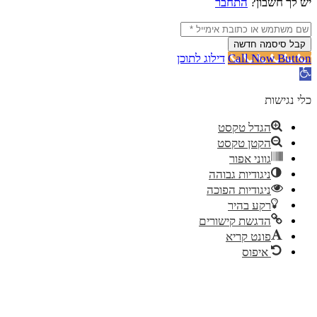
תחבר
שה
Cal
דילוג לתוכן
ות
טקסט
טקסט
אפור
ות גבוהה
ות הפוכה
היר
 קישורים
קריא